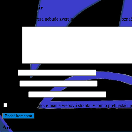
Pridaj komentár
Vaša e-mailová adresa nebude zverejnená.
Vyžadované polia sú ozna
Komentár
Meno
*
E-mail
*
Adresa webu
Uložiť moje meno, e-mail a webovú stránku v tomto prehliadači 
Archív