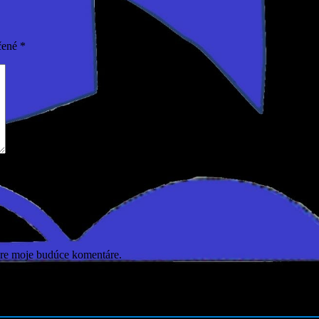
čené
*
pre moje budúce komentáre.