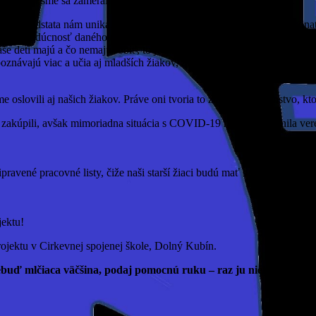
y. Takisto sme sa zamerali aj na divadelné spracovanie témy šikany.
jeho podstata nám uniká. Nestačí len rozprávať, ale treba aktívne konať
ad na budúcnosť daného dieťaťa, čo dosvedčujú aj naše pedagogické sk
še deti majú a čo nemajú robiť, to je skôr kontraproduktívne. Oveľa e
poznávajú viac a učia aj mladších žiakov, zvyšuje sa ich citlivosť voč
e oslovili aj našich žiakov. Práve oni tvoria to žiacke spoločenstvo, k
ýmy zakúpili, avšak mimoriadna situácia s COVID-19 nám neumožnila ve
ravené pracovné listy, čiže naši starší žiaci budú mať s tými mladšími
jektu!
ojektu v Cirkevnej spojenej škole, Dolný Kubín.
buď mlčiaca väčšina, podaj pomocnú ruku – raz ju niekto môže po