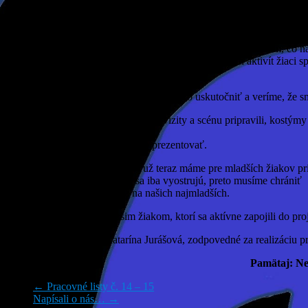
a výstižných plagátov, vyrobili sme aj nástenky, videá a pracovné list
Šikana je pojem, ktorý sa v súčasnej dobe veľmi často používa, avšak 
negatívne dokáže ovplyvniť život našich žiakov, detí a má veľký dop
ňou žiakov, avšak nie frontálnym vysvetľovaním a poučovaním, čo na
učení, v projektovej výučbe, kde sa za pomoci rôznych aktivít žiaci s
vciťujú do jednotlivých postáv s ich emóciami.
Sme veľmi radi, že sa nám projekt podarilo uskutočniť a veríme, že sm
Bohužiaľ, divadlo sme nacvičili, rekvizity a scénu pripravili, kost
skončí
a situácia zmení, budeme divadlo prezentovať.
Aktivitami nemienime skončiť, už teraz máme pre mladších žiakov prip
problémy a na druhom stupni sa iba vyostrujú, preto musíme chrániť
a preventívne pôsobiť najmä na našich najmladších.
Touto cestou ďakujeme našim žiakom, ktorí sa aktívne zapojili do pro
Renáta Železňáková a Katarína Jurášová, zodpovedné za realizáciu pr
Pamätaj: Ne
←
Pracovné listy č. 14 – 15
Napísali o nás…
→