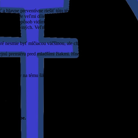
 a hlavne preventívne riešiť túto tému, pretože šikana veľmi
úsenosti. Je veľmi dôležité venovať sa tejto téme, oboznamovať s
fektívnejší spôsob vidíme vo vzájomnom učení sa, v rovesníckom
i pociťovaniu iných. Veľmi dobrým príkladom je práve divadlo, kde sa
toré nesmie byť mlčiacou väčšinou, ale chce sa správať proaktívne.
rejnú premiéru pred mladšími žiakmi. Hneď, ako sa núdzový stav
 workshopy na tému šikany. Práve u mladších žiakov začínajú tieto
dať aj tebe.