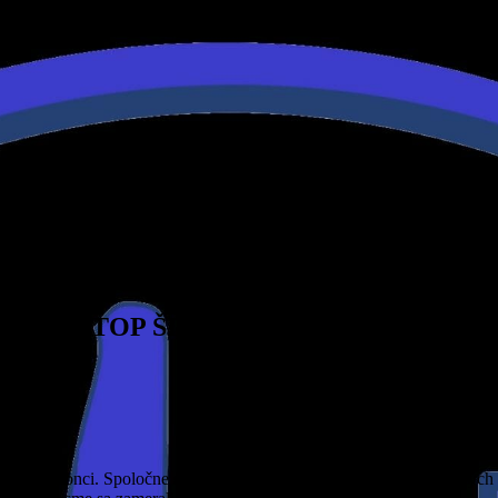
ou Orange – STOP ŠIKANE – DETI POMÁH
vili, je na konci. Spoločne sa nám podarilo vytvoriť mnoho zaujímavých