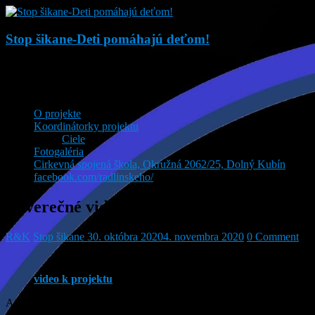
Stop šikane-Deti pomáhajú deťom!
Projekt s Nadáciou ORANGE
Menu
O projekte
Koordinátorky projektu
Ciele
Fotogaléria
Cirkevná spojená škola, Okružná 2062/25, Dolný Kubín
facebook.com/radlinskeho/
Záverečné video k projektu s Nadáci
R&K
Stop šikane
30. októbra 2020
4. novembra 2020
0 Comment
video k projektu
Ani sme sa nenazdali a náš projekt, ktorý sme si tak dôkladne pripra